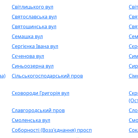
Світлицького вул
Сві
Святославська вул
Свя
Святошинська вул
Свя
Семашка вул
Сем
Сергієнка Івана вул
Сєр
Сєченова вул
Сим
Синьоозерна вул
Сир
ва)
Сільськогосподарський пров
Сім
Сковороди Григорія вул
Скр
(Ос
Славгородський пров
Сло
Смоленська вул
Смо
Соборності (Возз'єднання) просп
Сок