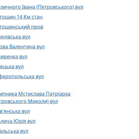
тличного Івана (Петровського) вул
тошин 14 Км стан
тошинський пров
енівська вул
ова Валентина вул
иренка вул
ецька вул
феропольська вул
ипника Мстислава Патріарха
тровського Миколи) вул
в'янська вул
лича Юрія вул
альська вул