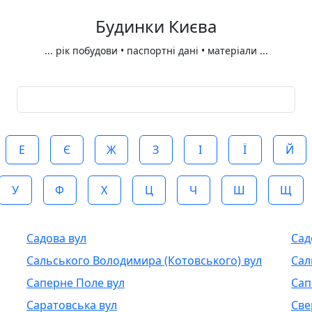
Будинки Києва
...
рік побудови • паспортні дані • матеріали
...
Е
Є
Ж
З
І
Ї
Й
У
Ф
Х
Ц
Ч
Ш
Щ
Садова вул
Сад
Сальського Володимира (Котовського) вул
Сал
Саперне Поле вул
Сап
Саратовська вул
Све