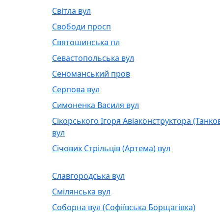
Світла вул
Свободи просп
Святошинська пл
Севастопольська вул
Сеноманський пров
Серпова вул
Симоненка Василя вул
Сікорського Ігоря Авіаконструктора (Танко
вул
Січових Стрільців (Артема) вул
Славгородська вул
Смілянська вул
Соборна вул (Софіївська Борщагівка)