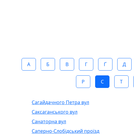
А
Б
В
Г
Ґ
Д
Р
С
Т
Сагайдачного Петра вул
Саксаганського вул
Санаторна вул
Саперно-Слобідський проїзд