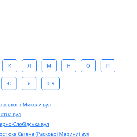
К
Л
М
Н
О
П
Ю
Я
0..9
овського Миколи вул
ютна вул
ерно-Слобідська вул
рстюка Євгена (Раскової Марини) вул