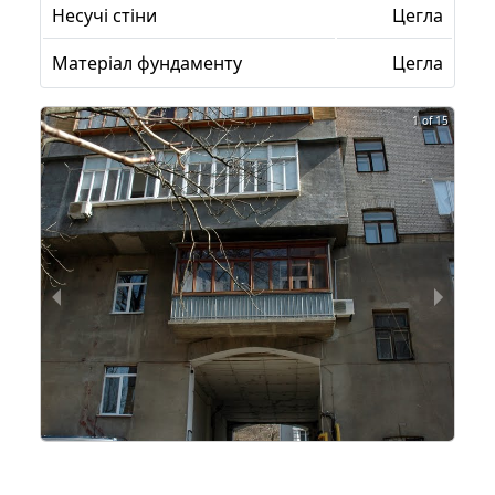
Несучі стіни
Цегла
Матеріал фундаменту
Цегла
1 of 15