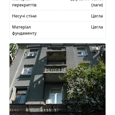
перекриттів
(лаги)
Несучі стіни
Цегла
Матеріал
Цегла
фундаменту
1 of 3