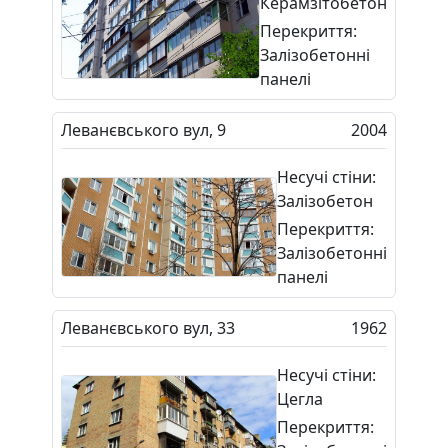
Керамзітобетон
Перекриття:
Залізобетонні
панелі
Леванєвського вул, 9
2004
Несучі стіни:
Залізобетон
Перекриття:
Залізобетонні
панелі
Леванєвського вул, 33
1962
Несучі стіни:
Цегла
Перекриття: