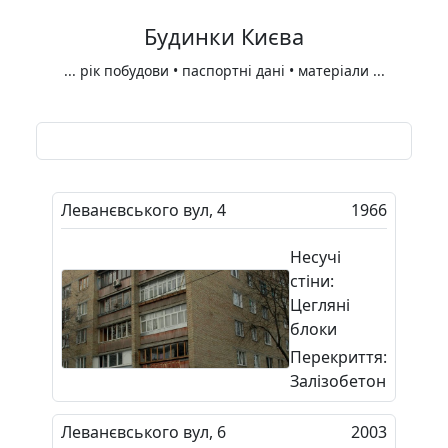
Будинки Києва
...
рік побудови • паспортні дані • матеріали
...
Леванєвського вул, 4
1966
Несучі
стіни:
Цегляні
блоки
Перекриття:
Залізобетон
Леванєвського вул, 6
2003