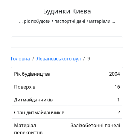
Будинки Києва
...
рік побудови • паспортні дані • матеріали
...
Головна
Леванєвського вул
9
Рік будівництва
2004
Поверхів
16
Дитмайданчиків
1
Стан дитмайданчиків
?
Матеріал
Залізобетонні панелі
перекриттів