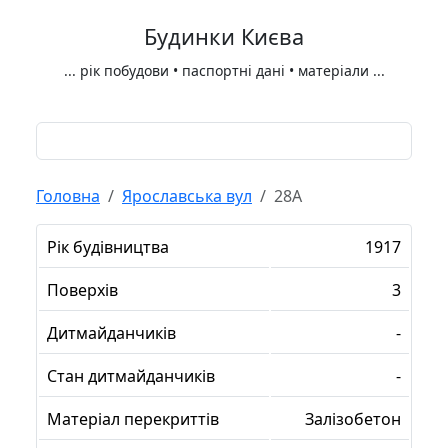
Будинки Києва
...
рік побудови • паспортні дані • матеріали
...
Головна
Ярославська вул
28А
Рік будівництва
1917
Поверхів
3
Дитмайданчиків
-
Стан дитмайданчиків
-
Матеріал перекриттів
Залізобетон