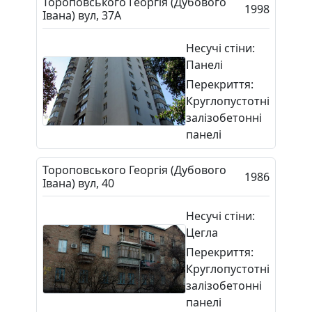
Тороповського Георгія (Дубового
1998
Івана) вул, 37А
Несучі стіни:
Панелі
Перекриття:
Круглопустотні
залізобетонні
панелі
Тороповського Георгія (Дубового
1986
Івана) вул, 40
Несучі стіни:
Цегла
Перекриття:
Круглопустотні
залізобетонні
панелі