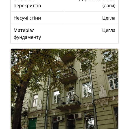
перекриттів
(лаги)
Несучі стіни
Цегла
Матеріал
Цегла
фундаменту
1 of 3