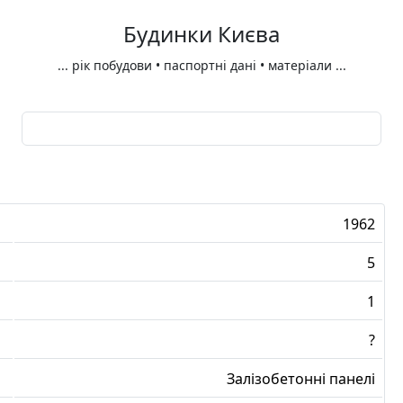
Будинки Києва
...
рік побудови • паспортні дані • матеріали
...
1962
5
1
?
Залізобетонні панелі