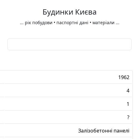
Будинки Києва
...
рік побудови • паспортні дані • матеріали
...
1962
4
1
?
Залізобетонні панелі