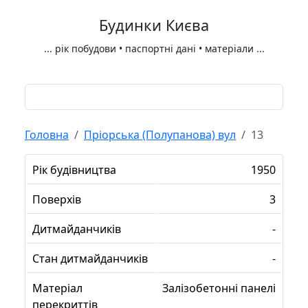
Будинки Києва
...
рік побудови • паспортні дані • матеріали
...
Головна
Пріорська (Полупанова) вул
13
Рік будівництва
1950
Поверхів
3
Дитмайданчиків
-
Стан дитмайданчиків
-
Матеріал
Залізобетонні панелі
перекриттів