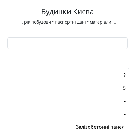
Будинки Києва
...
рік побудови • паспортні дані • матеріали
...
?
5
-
-
Залізобетонні панелі