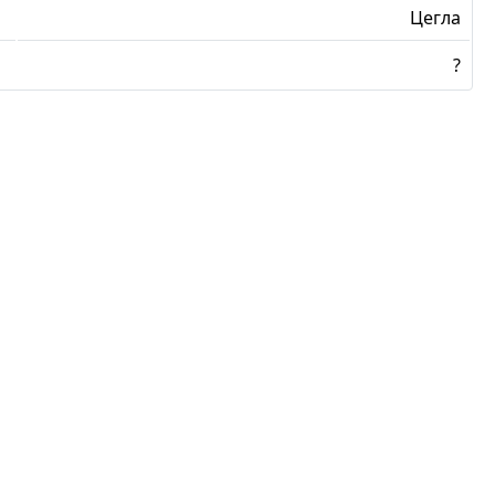
Цегла
?