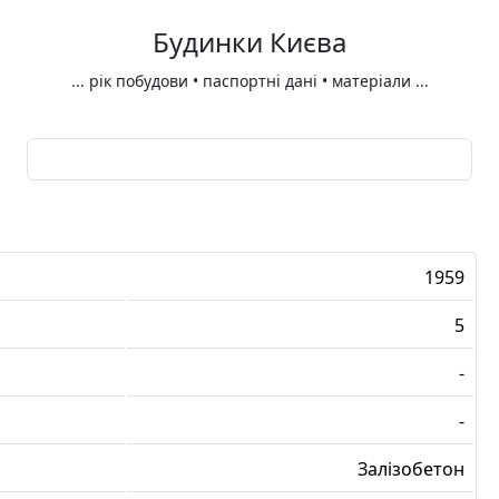
Будинки Києва
...
рік побудови • паспортні дані • матеріали
...
1959
5
-
-
Залізобетон