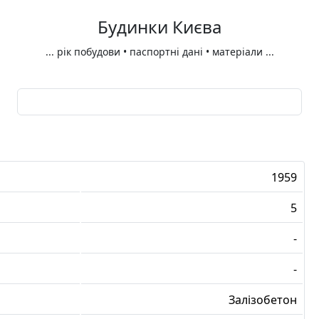
Будинки Києва
...
рік побудови • паспортні дані • матеріали
...
1959
5
-
-
Залізобетон