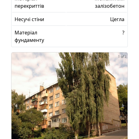
перекриттів
залізобетон
Несучі стіни
Цегла
Матеріал
?
фундаменту
1 of 3