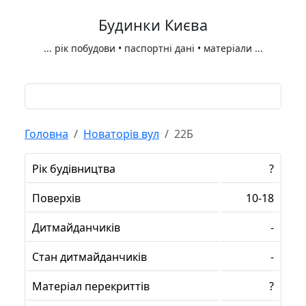
Будинки Києва
...
рік побудови • паспортні дані • матеріали
...
Головна
Новаторів вул
22Б
Рік будівництва
?
Поверхів
10-18
Дитмайданчиків
-
Стан дитмайданчиків
-
Матеріал перекриттів
?