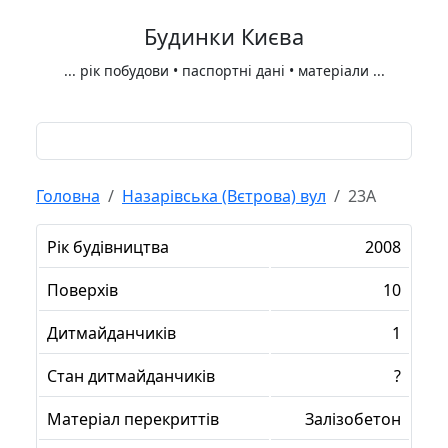
Будинки Києва
...
рік побудови • паспортні дані • матеріали
...
Головна
Назарівська (Вєтрова) вул
23А
Рік будівництва
2008
Поверхів
10
Дитмайданчиків
1
Стан дитмайданчиків
?
Матеріал перекриттів
Залізобетон