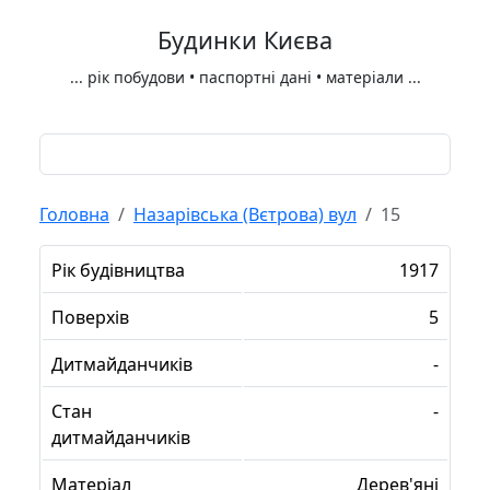
Будинки Києва
...
рік побудови • паспортні дані • матеріали
...
Головна
Назарівська (Вєтрова) вул
15
Рік будівництва
1917
Поверхів
5
Дитмайданчиків
-
Стан
-
дитмайданчиків
Матеріал
Дерев'яні