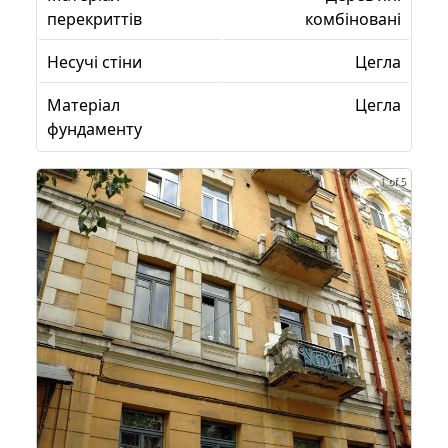
перекриттів
комбіновані
Несучі стіни
Цегла
Матеріал
Цегла
фундаменту
1 of 5