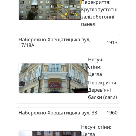
Перекриття:
Круглопустотні
залізобетонні
панелі
Набережно-Хрещатицька вул,
1913
17/18А
Несучі
стіни:
Цегла
Перекриття:
Дерев'яні
балки (лаги)
Набережно-Хрещатицька вул, 33
1960
Несучі стіни:
Цегла