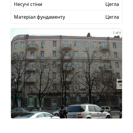
Несучі стіни
Цегла
Матеріал фундаменту
Цегла
1 of 4