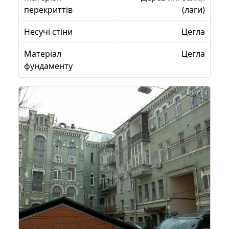
перекриттів
(лаги)
Несучі стіни
Цегла
Матеріал
Цегла
фундаменту
1 of 14