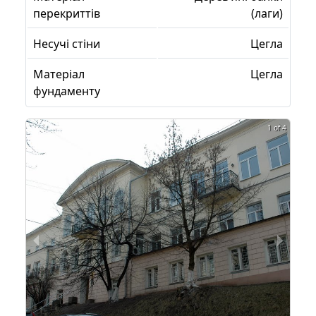
перекриттів
(лаги)
Несучі стіни
Цегла
Матеріал
Цегла
фундаменту
1 of 4