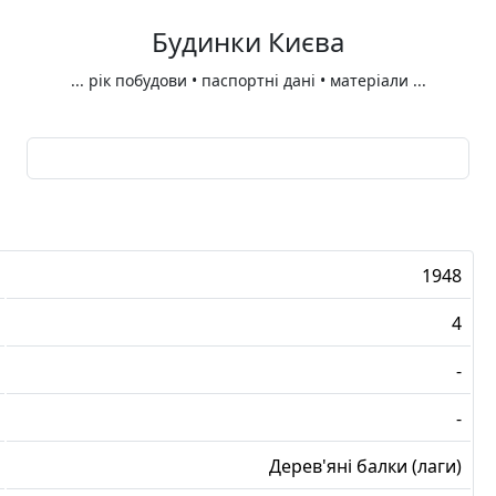
Будинки Києва
...
рік побудови • паспортні дані • матеріали
...
1948
4
-
-
Дерев'яні балки (лаги)