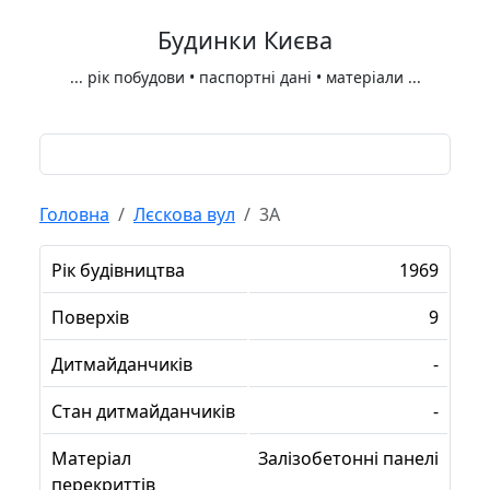
Будинки Києва
...
рік побудови • паспортні дані • матеріали
...
Головна
Лєскова вул
3А
Рік будівництва
1969
Поверхів
9
Дитмайданчиків
-
Стан дитмайданчиків
-
Матеріал
Залізобетонні панелі
перекриттів