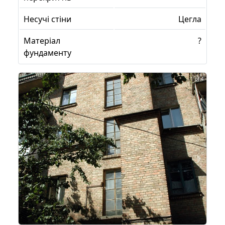
Несучі стіни
Цегла
Матеріал
?
фундаменту
1 of 4