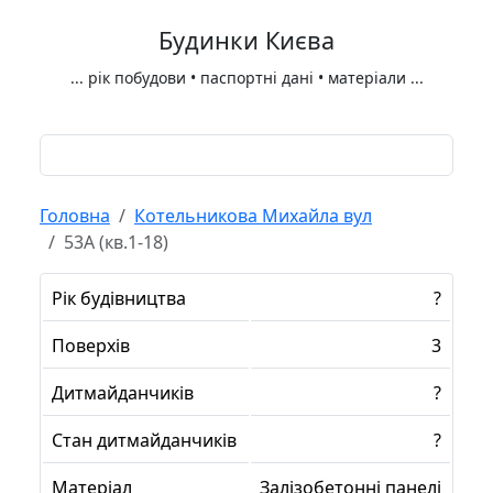
Будинки Києва
...
рік побудови • паспортні дані • матеріали
...
Головна
Котельникова Михайла вул
53А (кв.1-18)
Рік будівництва
?
Поверхів
3
Дитмайданчиків
?
Стан дитмайданчиків
?
Матеріал
Залізобетонні панелі