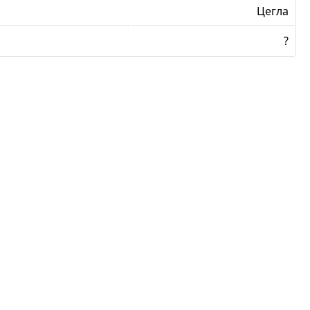
Цегла
?