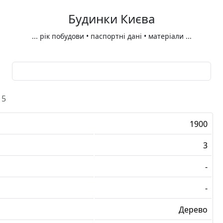
Будинки Києва
...
рік побудови • паспортні дані • матеріали
...
5
1900
3
-
-
Дерево