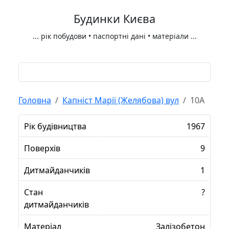
Будинки Києва
...
рік побудови • паспортні дані • матеріали
...
Головна
Капніст Марії (Желябова) вул
10А
Рік будівництва
1967
Поверхів
9
Дитмайданчиків
1
Стан
?
дитмайданчиків
Матеріал
Залізобетон