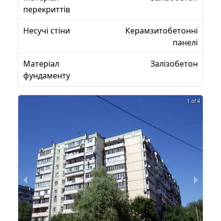
перекриттів
Несучі стіни
Керамзитобетонні
панелі
Матеріал
Залізобетон
фундаменту
1 of 4