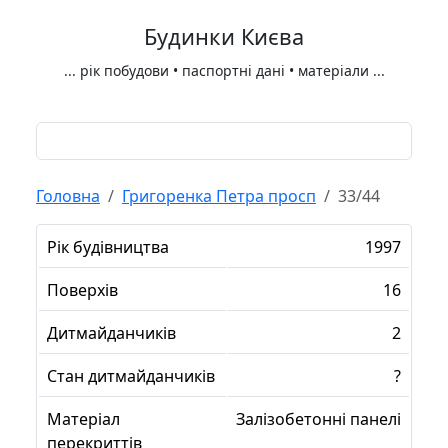
Будинки Києва
...
рік побудови • паспортні дані • матеріали
...
Головна
Григоренка Петра просп
33/44
Рік будівництва
1997
Поверхів
16
Дитмайданчиків
2
Стан дитмайданчиків
?
Матеріал
Залізобетонні панелі
перекриттів