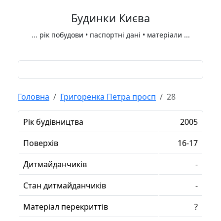
Будинки Києва
...
рік побудови • паспортні дані • матеріали
...
Головна
Григоренка Петра просп
28
Рік будівництва
2005
Поверхів
16-17
Дитмайданчиків
-
Стан дитмайданчиків
-
Матеріал перекриттів
?