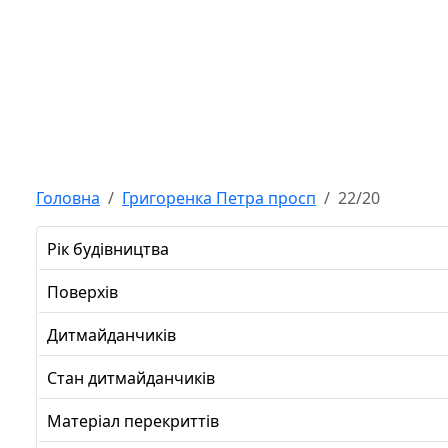
Головна
Григоренка Петра просп
22/20
Рік будівництва
Поверхів
Дитмайданчиків
Стан дитмайданчиків
Матеріал перекриттів