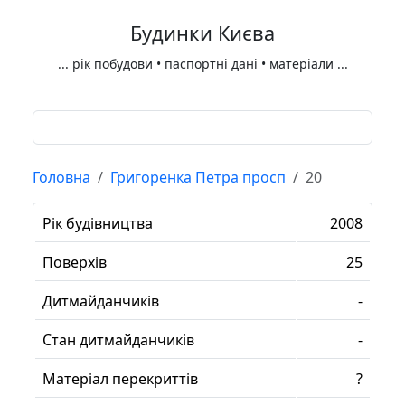
Будинки Києва
...
рік побудови • паспортні дані • матеріали
...
Головна
Григоренка Петра просп
20
Рік будівництва
2008
Поверхів
25
Дитмайданчиків
-
Стан дитмайданчиків
-
Матеріал перекриттів
?