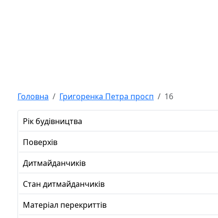
Головна
Григоренка Петра просп
16
Рік будівництва
Поверхів
Дитмайданчиків
Стан дитмайданчиків
Матеріал перекриттів