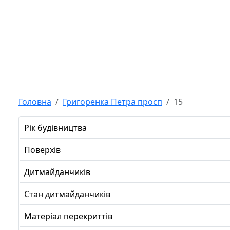
Головна
Григоренка Петра просп
15
Рік будівництва
Поверхів
Дитмайданчиків
Стан дитмайданчиків
Матеріал перекриттів