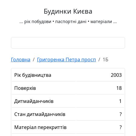
Будинки Києва
...
рік побудови • паспортні дані • матеріали
...
Головна
Григоренка Петра просп
1Б
Рік будівництва
2003
Поверхів
18
Дитмайданчиків
1
Стан дитмайданчиків
?
Матеріал перекриттів
?