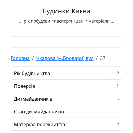
Будинки Києва
...
рік побудови • паспортні дані • матеріали
...
Головна
Чкалова (м.Бровари) вул
37
Рік будівництва
?
Поверхів
1
Дитмайданчиків
-
Стан дитмайданчиків
-
Матеріал перекриттів
?