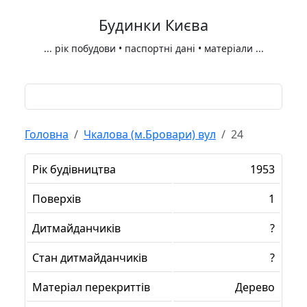
Будинки Києва
...
рік побудови • паспортні дані • матеріали
...
Головна
Чкалова (м.Бровари) вул
24
Рік будівництва
1953
Поверхів
1
Дитмайданчиків
?
Стан дитмайданчиків
?
Матеріал перекриттів
Дерево