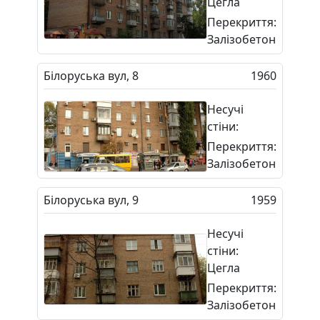
Цегла
Перекриття:
Залізобетон
Білоруська вул, 8
1960
Несучі
стіни:
Перекриття:
Залізобетон
Білоруська вул, 9
1959
Несучі
стіни:
Цегла
Перекриття:
Залізобетон