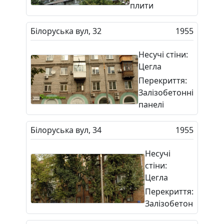
плити
Білоруська вул, 32
1955
Несучі стіни:
Цегла
Перекриття:
Залізобетонні
панелі
Білоруська вул, 34
1955
Несучі
стіни:
Цегла
Перекриття:
Залізобетон