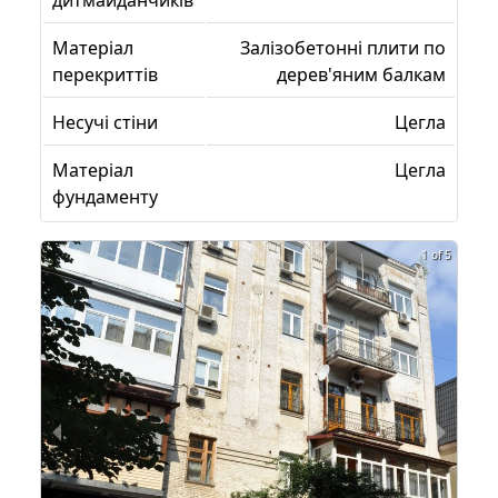
дитмайданчиків
Матеріал
Залізобетонні плити по
перекриттів
дерев'яним балкам
Несучі стіни
Цегла
Матеріал
Цегла
фундаменту
1 of 5