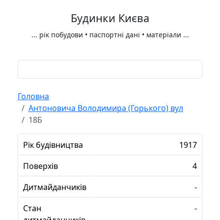
Будинки Києва
...
рік побудови • паспортні дані • матеріали
...
Головна
Антоновича Володимира (Горького) вул
18Б
Рік будівництва
1917
Поверхів
4
Дитмайданчиків
-
Стан
-