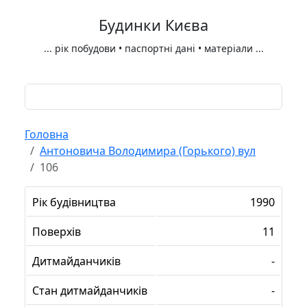
Будинки Києва
...
рік побудови • паспортні дані • матеріали
...
Головна
Антоновича Володимира (Горького) вул
106
Рік будівництва
1990
Поверхів
11
Дитмайданчиків
-
Стан дитмайданчиків
-